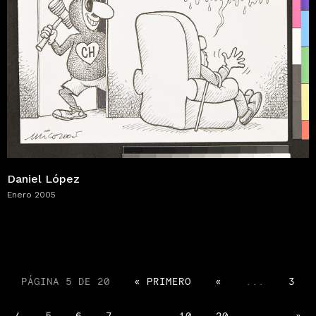
Daniel López
Enero 2005
PÁGINA 5 DE 20
« PRIMERO
«
...
3
4
5
6
7
...
10
20
...
»