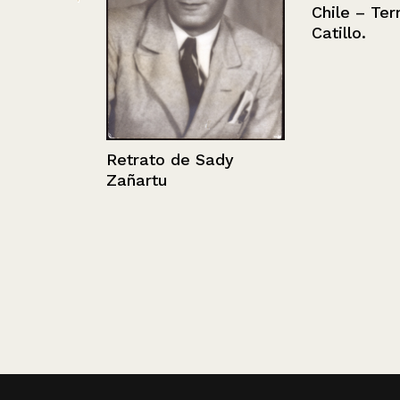
Chile – Terma
ario
Catillo.
Retrato de Sady
Zañartu