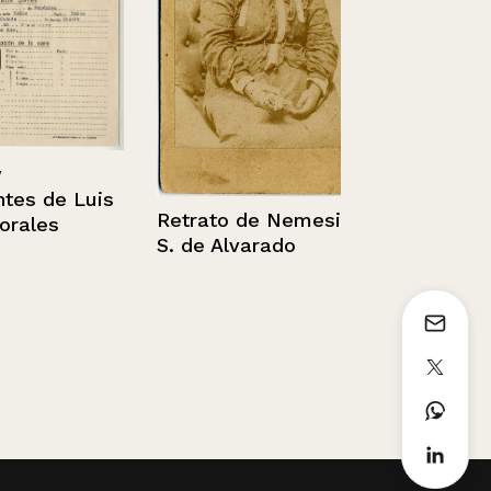
Reja, casa d
Dieciocho
 de Luis
Retrato de Nemesia
les
S. de Alvarado