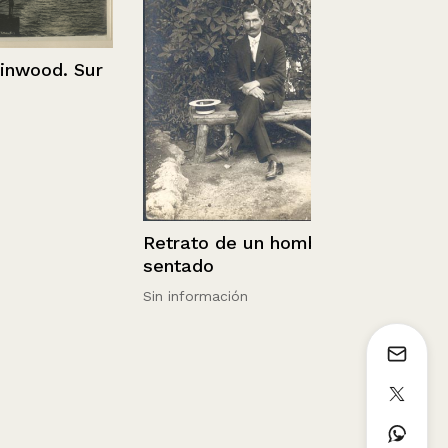
ood. Sur
Retrato de un hombre
Retrato de 
sentado
Sin información