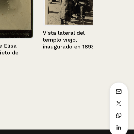
Vista lateral del
templo viejo,
Excmo. señ
isa
inaugurado en 1893
Pedro Aguir
o de
Presidente 
República d
1938 – 1944