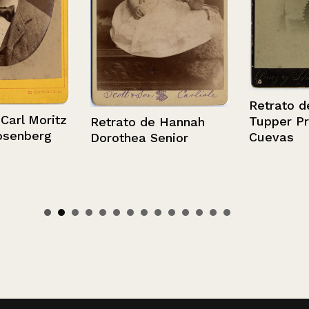
Retrato de El
l Moritz
Tupper Priet
Retrato de Hannah
nberg
Cuevas
Dorothea Senior