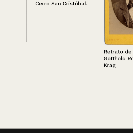
Cerro San Cristóbal.
andro
Retrato de Car
Gotthold Rose
Krag