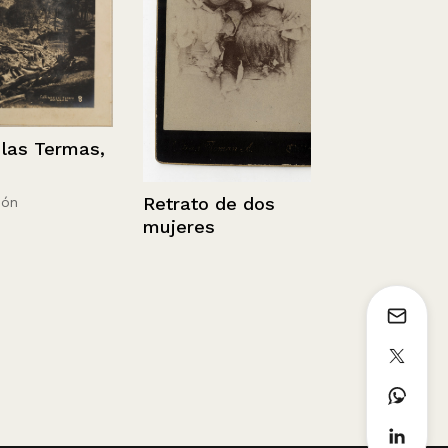
 Termas,
Niña de pie
Retrato de dos
patio.
mujeres
Sin información