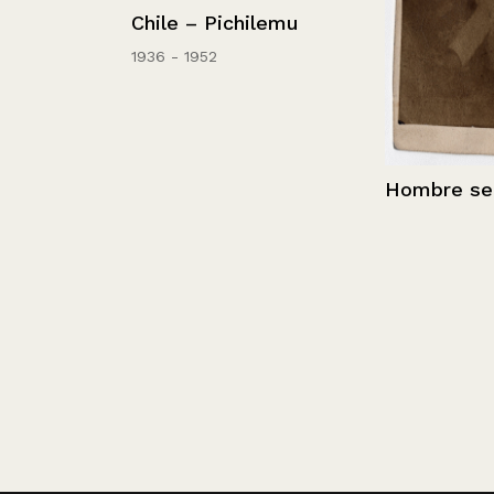
ijos
Chile – Pichilemu
a
1936 - 1952
Hombre senta