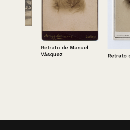
ía
Retrato de Manuel
Vásquez
Retrato de un