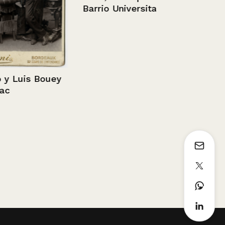
Barrio Universitario
Planta y ma
is Bouey