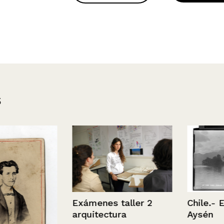
s
Exámenes taller 2
Chile.- Entra
arquitectura
Aysén