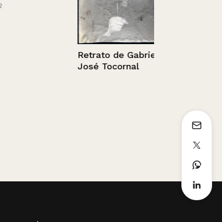
Retrato de Gabriel
Retrato de 
José Tocornal
Varas