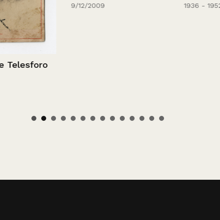
9/12/2009
1936 - 1952
esforo