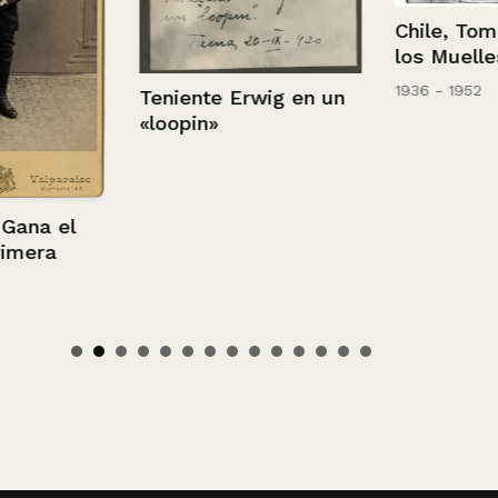
Chile, Tomé.-
los Muelles
1936 - 1952
Teniente Erwig en un
«loopin»
na el
era