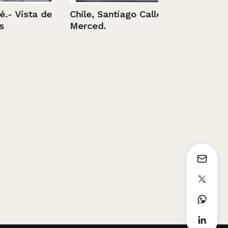
 Vista de
Chile, Santiago Calle
Chile. Tomé
Merced.
Panorámica
1936 - 1952