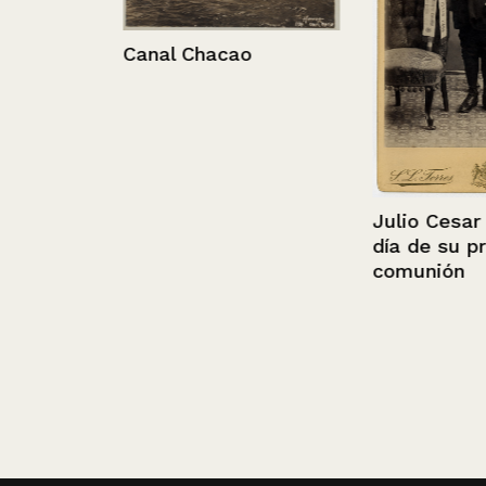
Canal Chacao
 de su
Julio Cesar Ga
día de su prim
comunión