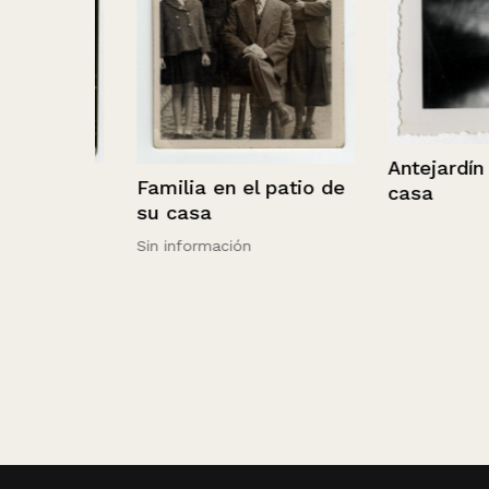
Antejardín de 
niña
Familia en el patio de
casa
nco
su casa
Sin información