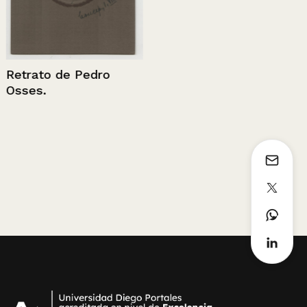
Cementerio
Sin información
edro