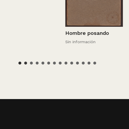
Retrato de P
Hombre posando
Osses.
Sin información