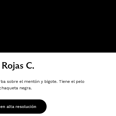
 Rojas C.
a sobre el mentón y bigote. Tiene el pelo
 chaqueta negra.
 en alta resolución