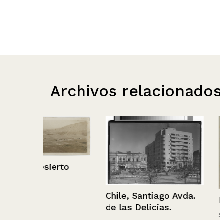
Archivos relacionado
to
Chile, Santiago Avda.
Puente del Col
de las Delicias.
Sin información