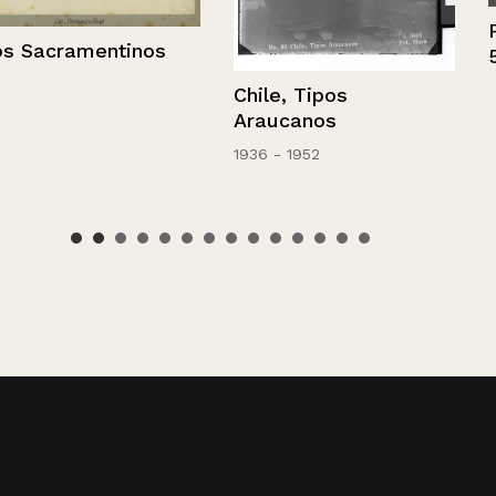
Fachada, Die
inos
552
Chile, Tipos
Araucanos
1936 - 1952