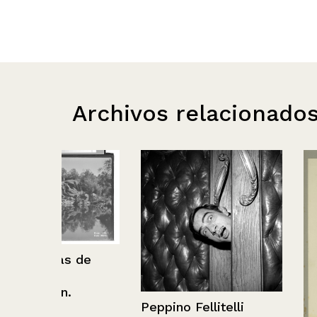
Archivos relacionado
de
Peppino Fellitelli