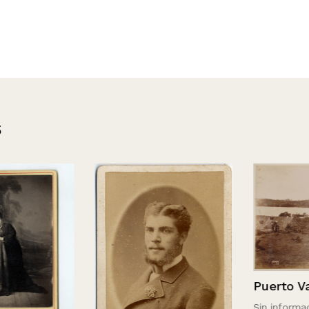
s
Puerto Varas
Sin información