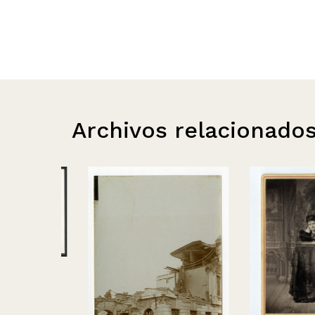
Archivos relacionado
raíso