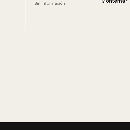
Montemar
Sin información
mujer