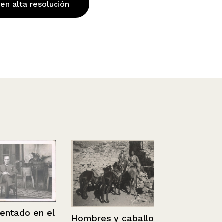
 en alta resolución
do en el
Chile – Pto.
Hombres y caballos