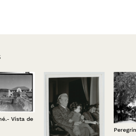
s
Vista de
Peregrinos