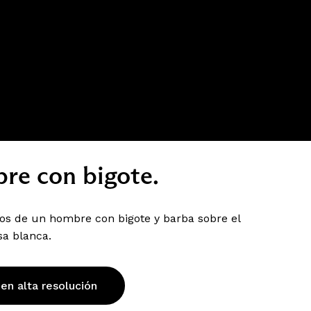
re con bigote.
tos de un hombre con bigote y barba sobre el
sa blanca.
 en alta resolución