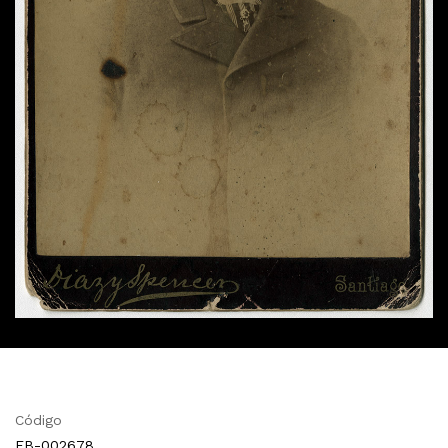
Código
FB-002678