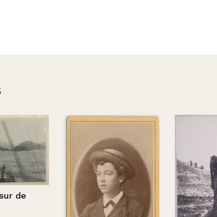
s
 de