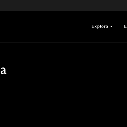
Buscar:
Explora
E
va