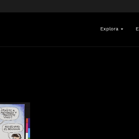
Buscar:
Explora
E