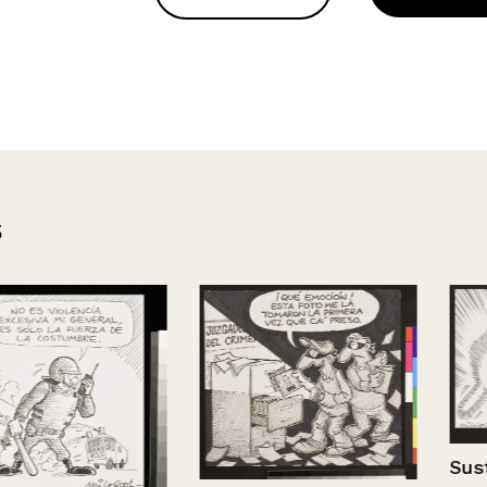
s
Susto