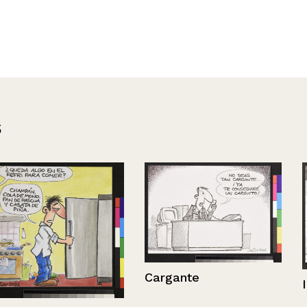
s
Cargante
Inglés