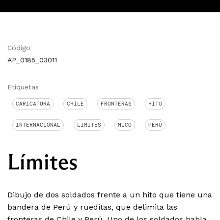
Código
AP_0185_03011
Etiquetas
CARICATURA
CHILE
FRONTERAS
HITO
INTERNACIONAL
LIMITES
MICO
PERÚ
Límites
Dibujo de dos soldados frente a un hito que tiene una
bandera de Perú y rueditas, que delimita las
fronteras de Chile y Perú. Uno de los soldados habla