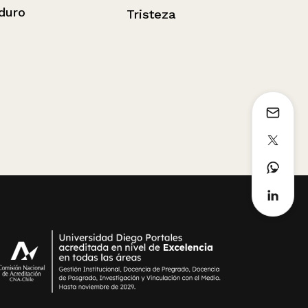
Tristeza
Paloma en p