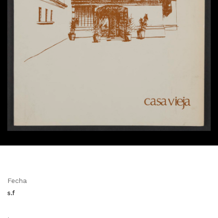
Fecha
s.f