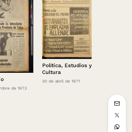
Política, Estudios y
Cultura
El Mercurio
30 de abril de 1971
 de 1973
12 de agosto d