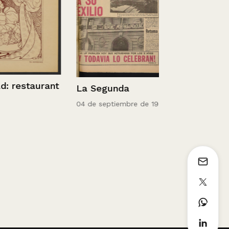
estaurant
La Segunda
El Mercurio
04 de septiembre de 1973
08 de septiemb