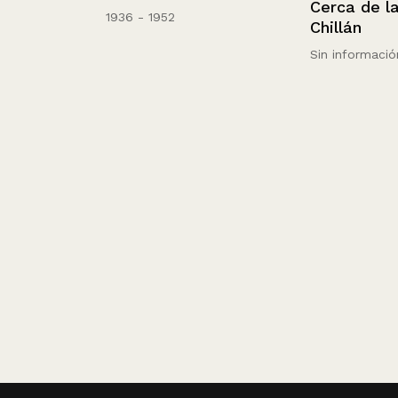
Cerca de las 
l
1936 - 1952
Chillán
Sin información