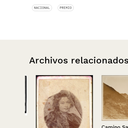
NACIONAL
PREMIO
Archivos relacionado
–
Camino San Jo