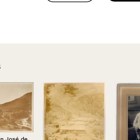
s
sé de