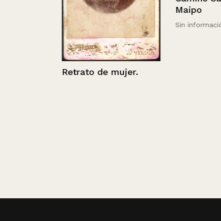
ins.
Maipo
Sin información
Retrato de mujer.