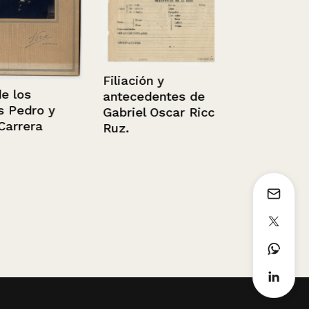
Gemelas
1982
Filiación y
s
antecedentes de
dro y
Gabriel Oscar Ricci
era
Ruz.