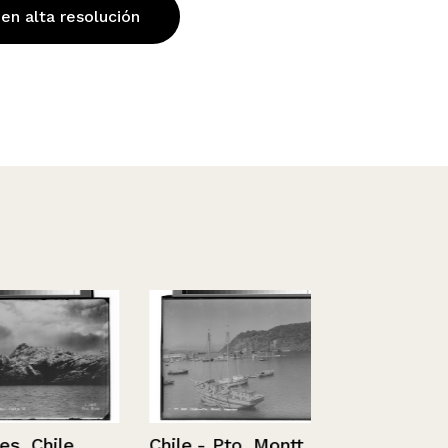
 en alta resolución
hile
Chile.- Pto. Montt,