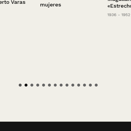
 Varas
mujeres
«Estrecho» Ca
1936 - 1952