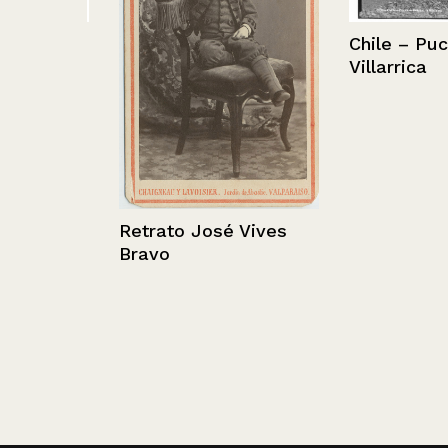
– Mar
Chile – Pucón 
Villarrica
Retrato José Vives
Bravo