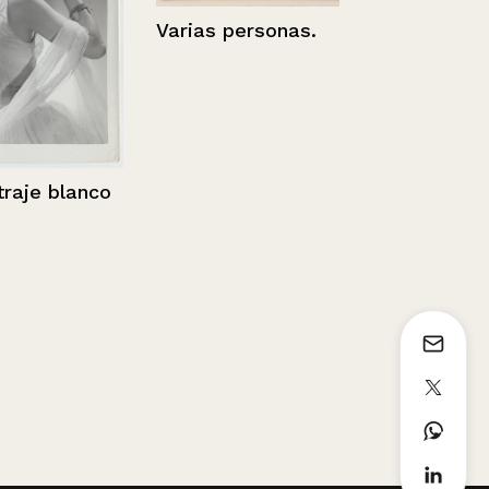
Varias personas.
Anuncio publ
de Sills
e blanco