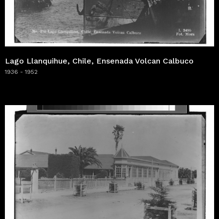
Lago Llanquihue, Chile, Ensenada Volcan Calbuco
1936 - 1952