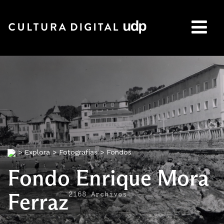
Buscar:
>
Explora
>
Fotografías
>
Fondos
Fondo Enrique Mora
Ferraz
2168 Archivos