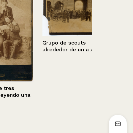
Grupo de scouts
alrededor de un ataúd
es
Retrato de 
endo una