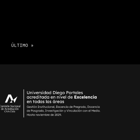
»
ÚLTIMO »