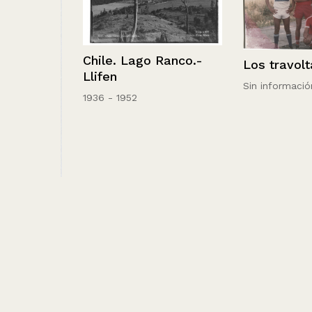
Chile. Lago Ranco.-
Los travolta
Llifen
Sin información
1936 - 1952
hombre