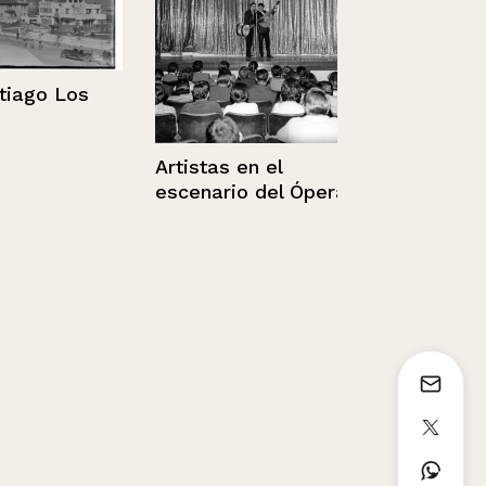
go Los
Cerro Santa
Sin información
Artistas en el
escenario del Ópera