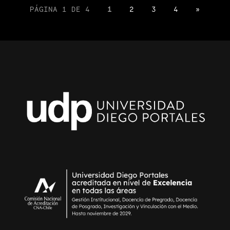
PÁGINA 1 DE 4
1
2
3
4
»