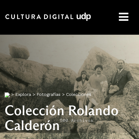
Buscar:
>
Explora
>
Fotografías
>
Colecciones
Colección Rolando
Calderón
500 Archivos