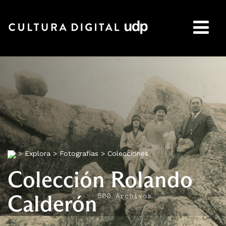
Buscar:
>
Explora
>
Fotografías
>
Colecciones
Colección Rolando
Calderón
500 Archivos