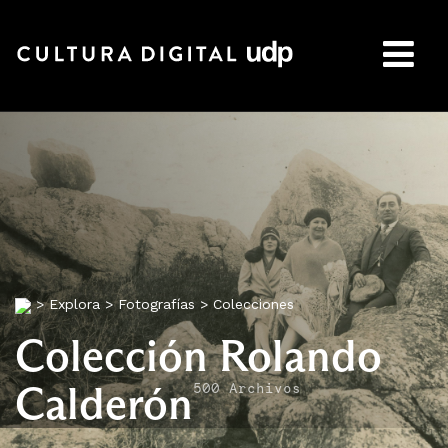
Buscar:
>
Explora
>
Fotografías
>
Colecciones
Colección Rolando
Calderón
500 Archivos