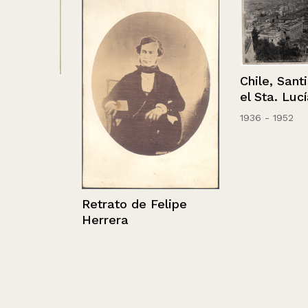
Chile, Santiag
d. Sur
el Sta. Lucía.
1936 - 1952
Retrato de Felipe
Herrera