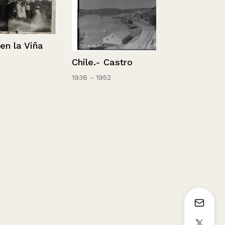
a Viña
Chile – Sant
Chile.- Castro
Vista Parcia
1936 - 1952
1936 - 1952