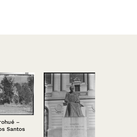
ué –
Santos