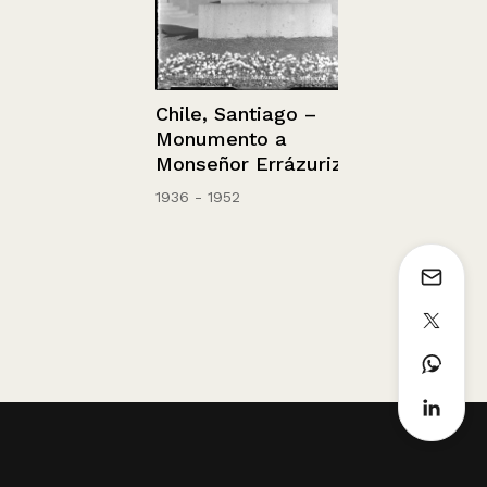
Chile, Santiago –
Chile, Santi
Monumento a
Francisco.
Monseñor Errázuriz.
1936 - 1952
1936 - 1952