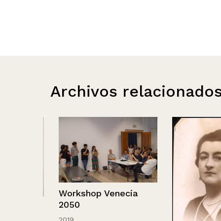
Archivos relacionado
Workshop Venecia
2050
echo.
2019