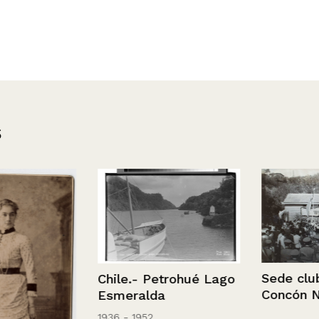
s
Sede club de
Chile.- Petrohué Lago
Concón Natio
Esmeralda
1936 - 1952