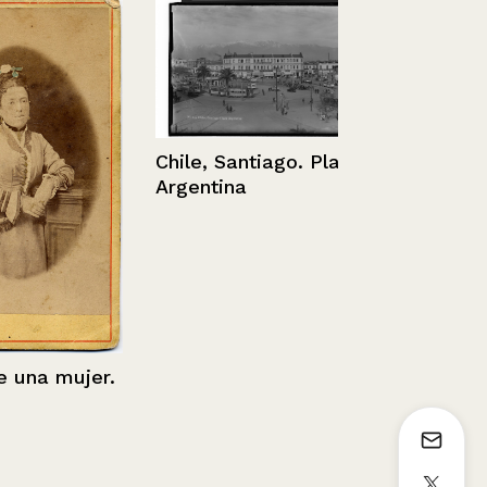
Chile, Santiago. Plaza
Argentina
Retrato de 
na mujer.