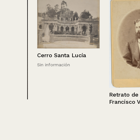
Cerro Santa Lucía
Sin información
Retrato de Ju
Francisco Vive
r