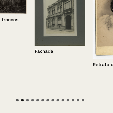
ncos
Fachada
Retrato de u