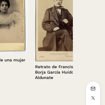
Vista desde
Yugoeslavo
na mujer
Retrato de Francisco
Borja García Huidobro
Aldunate