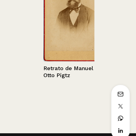
Bienvenida 
de Humani
(2005)
Retrato de Manuel
Otto Pigtz