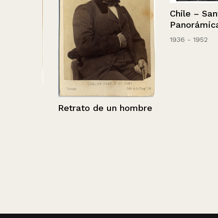
Chile – Santiag
Panorámica.
1936 - 1952
niña.
Retrato de un hombre