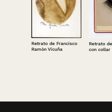
ins
Retrato de Francisco
Retrato de un
Ramón Vicuña
con collar de 