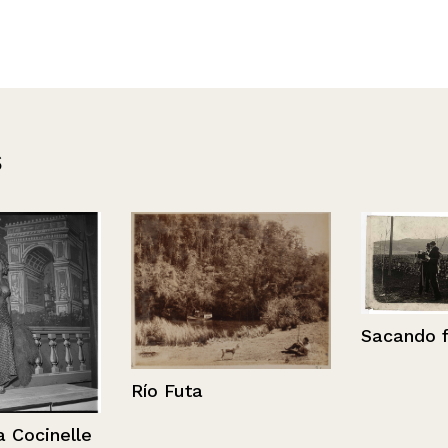
s
Sacando fotog
Río Futa
cinelle