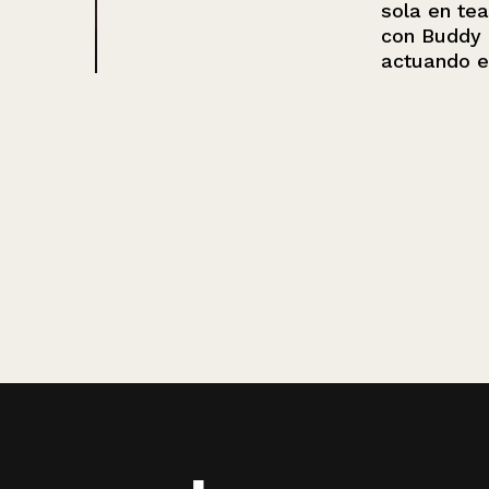
sola en teatro
con Buddy Day
actuando en ca
az de