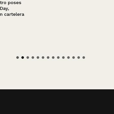
 poses
,
rtelera