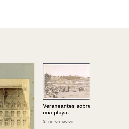
Veraneantes sobre
Chile. – Puc
una playa.
Pucón.
Sin información