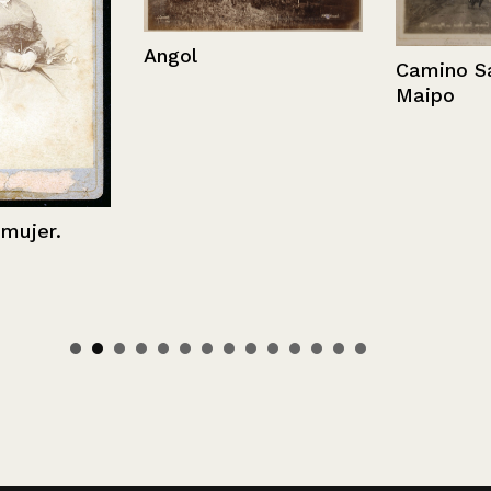
Angol
Camino San 
Maipo
er.