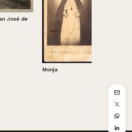
José de
Retrato de 
hombres
Monja