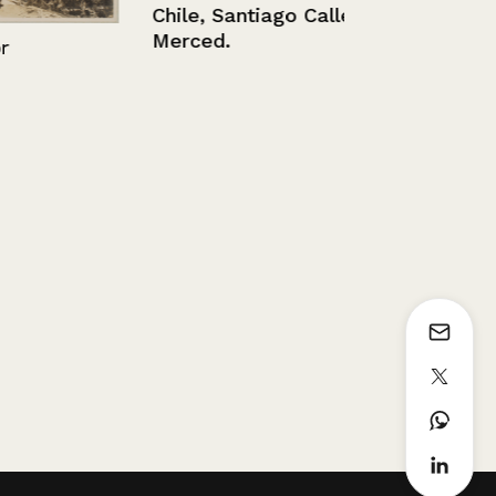
Chile, Santiago Calle
Baños del P
Merced.
Inca