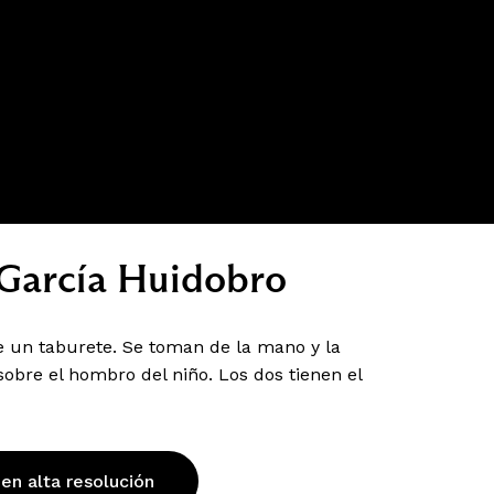
 García Huidobro
de un taburete. Se toman de la mano y la
obre el hombro del niño. Los dos tienen el
 en alta resolución