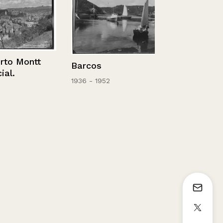
 Montt
Barcos
1936 - 1952
Chile, Santi
Monumento 
Bulnes.