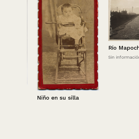
Río Mapocho
Sin información
el
Niño en su silla
rra